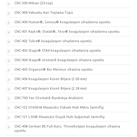
CNC-300 Mikser (20 tüp)
CNC-900 Vakumlu Kan Toplama Tüpü
CNC-400 Human®, Genius® koagulasyon cihazlarına uyumlu
CNC-401 Rayto®, Dialab®, Teco® koagulasyon cihazlarına uyumlu
CNC-402 Tokra® koagulasyon cihazlarına uyumlu
CNC-403 Stago® STA4 koagulasyon cihazlarına uyumlu
CNC-404 Stago® otomatik koagulasyon cihazına uyumlu
CNC-405 Organon® Bio Merieux cihazına uyumlu
CNC-406 Koagulasyon Küvet Bilyesi (2.00 mm)
CNC-407 Koagulasyon Küvet Bilyesi (2.38 mm)
CNC-700 Yarı Otomatik Biyokimya Analizörü
CNC-122 H1650-W Masaüstü Yüksek Hızlı Mikro Santrifüj
CNC-121 L530R Masaüstü Düşük Hızlı Soğutmalı Santrifüj
CNC-408 German BE Full Auto, Thrombolyzer koagulasyon cihazına
uyumlu