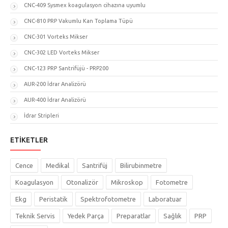
CNC-409 Sysmex koagulasyon cihazına uyumlu
CNC-810 PRP Vakumlu Kan Toplama Tüpü
CNC-301 Vorteks Mikser
CNC-302 LED Vorteks Mikser
CNC-123 PRP Santrifüjü - PRP200
AUR-200 İdrar Analizörü
AUR-400 İdrar Analizörü
İdrar Stripleri
ETIKETLER
Cence
Medikal
Santrifüj
Bilirubinmetre
Koagulasyon
Otonalizör
Mikroskop
Fotometre
Ekg
Peristatik
Spektrofotometre
Laboratuar
Teknik Servis
Yedek Parça
Preparatlar
Sağlık
PRP