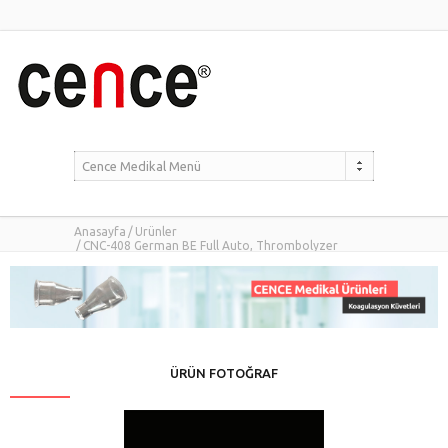
Cence Medikal Menü
Anasayfa
Ürünler
CNC-408 German BE Full Auto, Thrombolyzer
koagulasyon cihazına uyumlu
ÜRÜN FOTOĞRAF