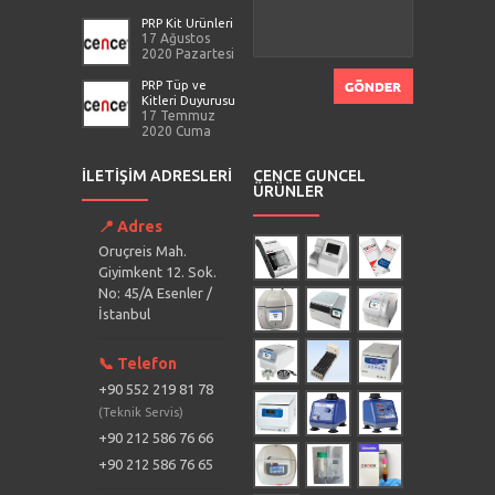
PRP Kit Ürünleri
17 Ağustos
2020 Pazartesi
PRP Tüp ve
Kitleri Duyurusu
17 Temmuz
2020 Cuma
İLETIŞIM ADRESLERI
CENCE GÜNCEL
ÜRÜNLER
📍 Adres
Oruçreis Mah.
Giyimkent 12. Sok.
No: 45/A Esenler /
İstanbul
📞 Telefon
+90 552 219 81 78
(Teknik Servis)
+90 212 586 76 66
+90 212 586 76 65