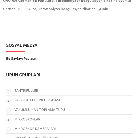
CNC-408 German BE Full Auto, Thrombolyzer koagulasyon cihazına uyumlu
German BE Full Auto, Thrombolyzer koagulasyon cihazına uyumlu
SOSYAL MEDYA
Bu Sayfayı Paylaşın
ÜRÜN GRUPLARI
SANTRİFÜJLER
PRP (PLATELET RICH PLASMA)
VAKUMLU KAN TOPLAMA TÜPÜ
MİKROSKOPLAR
MİKROSKOP KAMERALARI